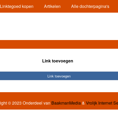
Linktegoed kopen
Artikelen
Alle dochterpagina's
Link toevoegen
Link toevoegen
ight © 2023 Onderdeel van
BaakmanMedia
&
Vrolijk Internet S